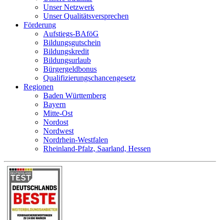
Unser Netzwerk
Unser Qualitätsversprechen
Förderung
Aufstiegs-BAföG
Bildungsgutschein
Bildungskredit
Bildungsurlaub
Bürgergeldbonus
Qualifizierungschancengesetz
Regionen
Baden Württemberg
Bayern
Mitte-Ost
Nordost
Nordwest
Nordrhein-Westfalen
Rheinland-Pfalz, Saarland, Hessen