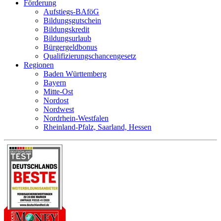
Förderung
Aufstiegs-BAföG
Bildungsgutschein
Bildungskredit
Bildungsurlaub
Bürgergeldbonus
Qualifizierungschancengesetz
Regionen
Baden Württemberg
Bayern
Mitte-Ost
Nordost
Nordwest
Nordrhein-Westfalen
Rheinland-Pfalz, Saarland, Hessen