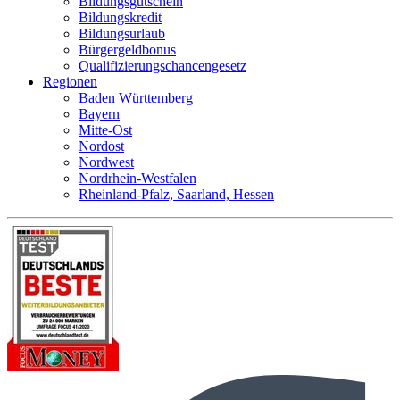
Bildungsgutschein
Bildungskredit
Bildungsurlaub
Bürgergeldbonus
Qualifizierungschancengesetz
Regionen
Baden Württemberg
Bayern
Mitte-Ost
Nordost
Nordwest
Nordrhein-Westfalen
Rheinland-Pfalz, Saarland, Hessen