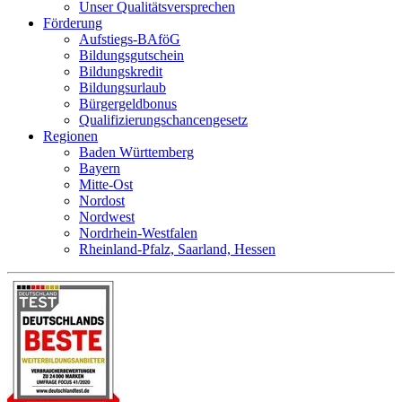
Unser Qualitätsversprechen
Förderung
Aufstiegs-BAföG
Bildungsgutschein
Bildungskredit
Bildungsurlaub
Bürgergeldbonus
Qualifizierungschancengesetz
Regionen
Baden Württemberg
Bayern
Mitte-Ost
Nordost
Nordwest
Nordrhein-Westfalen
Rheinland-Pfalz, Saarland, Hessen