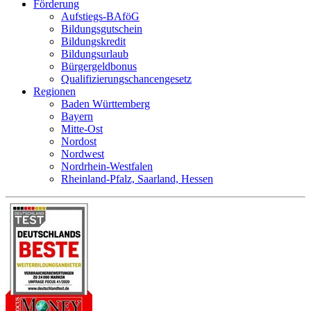
Förderung
Aufstiegs-BAföG
Bildungsgutschein
Bildungskredit
Bildungsurlaub
Bürgergeldbonus
Qualifizierungschancengesetz
Regionen
Baden Württemberg
Bayern
Mitte-Ost
Nordost
Nordwest
Nordrhein-Westfalen
Rheinland-Pfalz, Saarland, Hessen