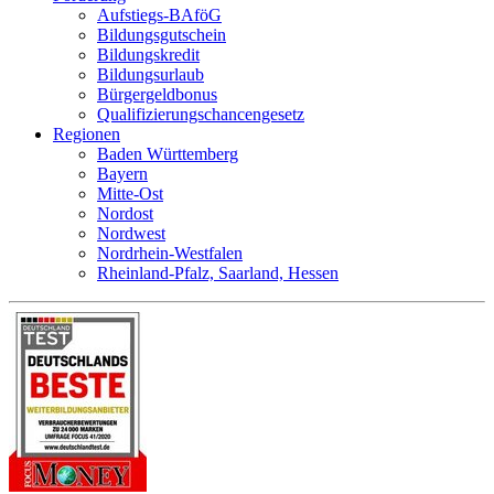
Aufstiegs-BAföG
Bildungsgutschein
Bildungskredit
Bildungsurlaub
Bürgergeldbonus
Qualifizierungschancengesetz
Regionen
Baden Württemberg
Bayern
Mitte-Ost
Nordost
Nordwest
Nordrhein-Westfalen
Rheinland-Pfalz, Saarland, Hessen