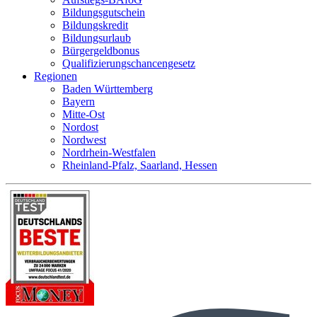
Bildungsgutschein
Bildungskredit
Bildungsurlaub
Bürgergeldbonus
Qualifizierungschancengesetz
Regionen
Baden Württemberg
Bayern
Mitte-Ost
Nordost
Nordwest
Nordrhein-Westfalen
Rheinland-Pfalz, Saarland, Hessen