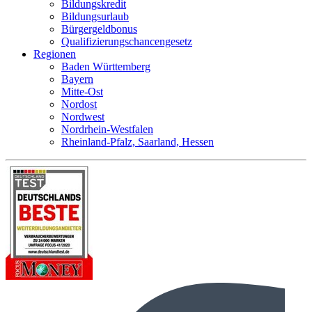
Bildungskredit
Bildungsurlaub
Bürgergeldbonus
Qualifizierungschancengesetz
Regionen
Baden Württemberg
Bayern
Mitte-Ost
Nordost
Nordwest
Nordrhein-Westfalen
Rheinland-Pfalz, Saarland, Hessen