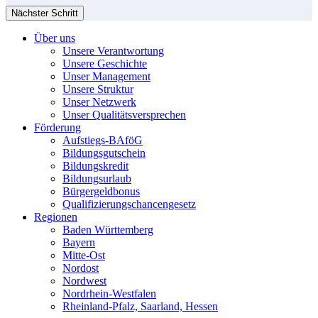
Nächster Schritt
Über uns
Unsere Verantwortung
Unsere Geschichte
Unser Management
Unsere Struktur
Unser Netzwerk
Unser Qualitätsversprechen
Förderung
Aufstiegs-BAföG
Bildungsgutschein
Bildungskredit
Bildungsurlaub
Bürgergeldbonus
Qualifizierungschancengesetz
Regionen
Baden Württemberg
Bayern
Mitte-Ost
Nordost
Nordwest
Nordrhein-Westfalen
Rheinland-Pfalz, Saarland, Hessen