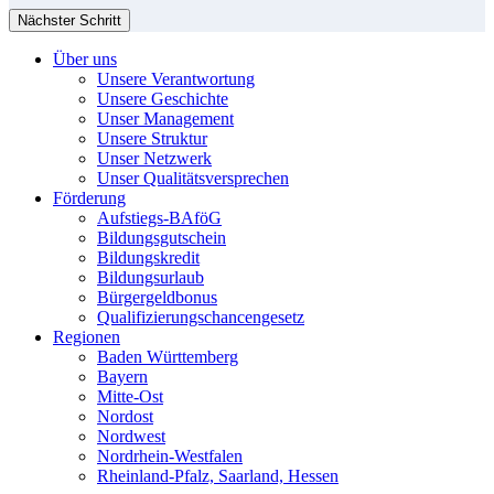
Nächster Schritt
Über uns
Unsere Verantwortung
Unsere Geschichte
Unser Management
Unsere Struktur
Unser Netzwerk
Unser Qualitätsversprechen
Förderung
Aufstiegs-BAföG
Bildungsgutschein
Bildungskredit
Bildungsurlaub
Bürgergeldbonus
Qualifizierungschancengesetz
Regionen
Baden Württemberg
Bayern
Mitte-Ost
Nordost
Nordwest
Nordrhein-Westfalen
Rheinland-Pfalz, Saarland, Hessen