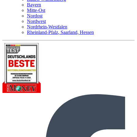
Bayern
Mitte-Ost
Nordost
Nordwest
Nordrhein-Westfalen
Rheinland-Pfalz, Saarland, Hessen