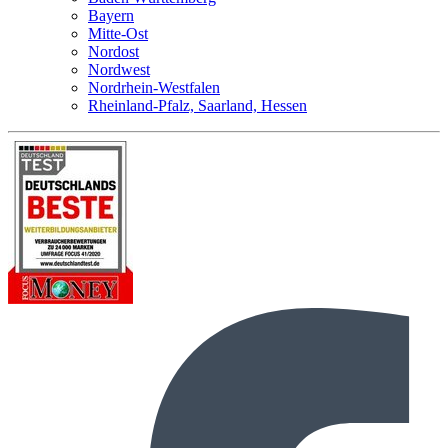
Bayern
Mitte-Ost
Nordost
Nordwest
Nordrhein-Westfalen
Rheinland-Pfalz, Saarland, Hessen