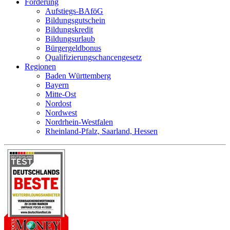
Förderung
Aufstiegs-BAföG
Bildungsgutschein
Bildungskredit
Bildungsurlaub
Bürgergeldbonus
Qualifizierungschancengesetz
Regionen
Baden Württemberg
Bayern
Mitte-Ost
Nordost
Nordwest
Nordrhein-Westfalen
Rheinland-Pfalz, Saarland, Hessen