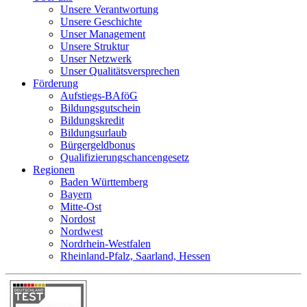
Unsere Verantwortung
Unsere Geschichte
Unser Management
Unsere Struktur
Unser Netzwerk
Unser Qualitätsversprechen
Förderung
Aufstiegs-BAföG
Bildungsgutschein
Bildungskredit
Bildungsurlaub
Bürgergeldbonus
Qualifizierungschancengesetz
Regionen
Baden Württemberg
Bayern
Mitte-Ost
Nordost
Nordwest
Nordrhein-Westfalen
Rheinland-Pfalz, Saarland, Hessen