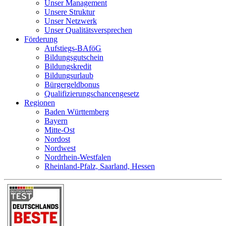
Unser Management
Unsere Struktur
Unser Netzwerk
Unser Qualitätsversprechen
Förderung
Aufstiegs-BAföG
Bildungsgutschein
Bildungskredit
Bildungsurlaub
Bürgergeldbonus
Qualifizierungschancengesetz
Regionen
Baden Württemberg
Bayern
Mitte-Ost
Nordost
Nordwest
Nordrhein-Westfalen
Rheinland-Pfalz, Saarland, Hessen