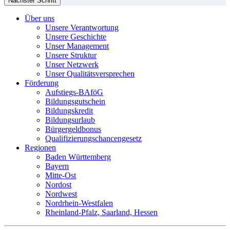
Nächster Schritt
Über uns
Unsere Verantwortung
Unsere Geschichte
Unser Management
Unsere Struktur
Unser Netzwerk
Unser Qualitätsversprechen
Förderung
Aufstiegs-BAföG
Bildungsgutschein
Bildungskredit
Bildungsurlaub
Bürgergeldbonus
Qualifizierungschancengesetz
Regionen
Baden Württemberg
Bayern
Mitte-Ost
Nordost
Nordwest
Nordrhein-Westfalen
Rheinland-Pfalz, Saarland, Hessen