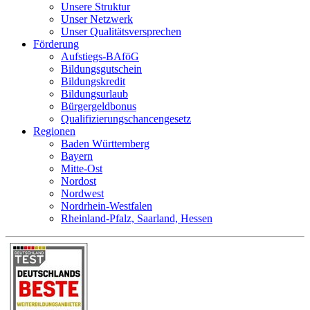
Unsere Struktur
Unser Netzwerk
Unser Qualitätsversprechen
Förderung
Aufstiegs-BAföG
Bildungsgutschein
Bildungskredit
Bildungsurlaub
Bürgergeldbonus
Qualifizierungschancengesetz
Regionen
Baden Württemberg
Bayern
Mitte-Ost
Nordost
Nordwest
Nordrhein-Westfalen
Rheinland-Pfalz, Saarland, Hessen