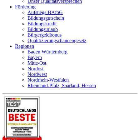
Unser Qualitätsversprechen
Förderung
Aufstiegs-BAföG
Bildungsgutschein
Bildungskredit
Bildungsurlaub
Bürgergeldbonus
Qualifizierungschancengesetz
Regionen
Baden Württemberg
Bayern
Mitte-Ost
Nordost
Nordwest
Nordrhein-Westfalen
Rheinland-Pfalz, Saarland, Hessen