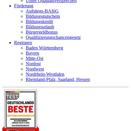
Unser Qualitätsversprechen
Förderung
Aufstiegs-BAföG
Bildungsgutschein
Bildungskredit
Bildungsurlaub
Bürgergeldbonus
Qualifizierungschancengesetz
Regionen
Baden Württemberg
Bayern
Mitte-Ost
Nordost
Nordwest
Nordrhein-Westfalen
Rheinland-Pfalz, Saarland, Hessen