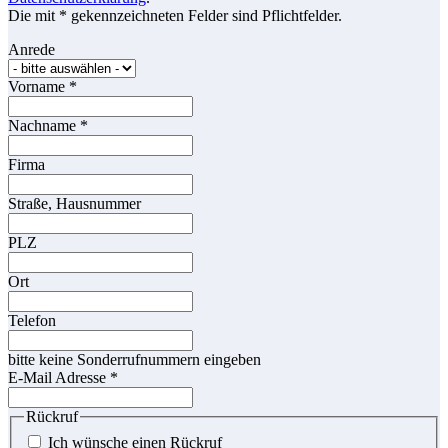
Die mit * gekennzeichneten Felder sind Pflichtfelder.
Anrede
Vorname
*
Nachname
*
Firma
Straße, Hausnummer
PLZ
Ort
Telefon
bitte keine Sonderrufnummern eingeben
E-Mail Adresse
*
Rückruf
Ich wünsche einen Rückruf