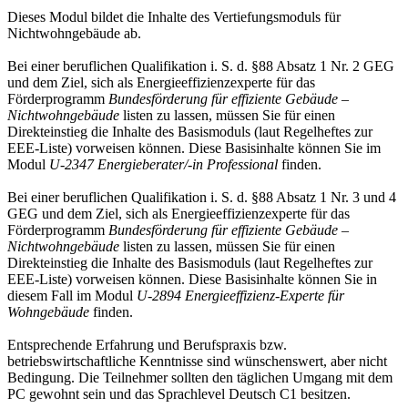
Dieses Modul bildet die Inhalte des Vertiefungsmoduls für
Nichtwohngebäude ab.
Bei einer beruflichen Qualifikation i. S. d. §88 Absatz 1 Nr. 2 GEG
und dem Ziel, sich als Energieeffizienzexperte für das
Förderprogramm
Bundesförderung für effiziente Gebäude –
Nichtwohngebäude
listen zu lassen, müssen Sie für einen
Direkteinstieg die Inhalte des Basismoduls (laut Regelheftes zur
EEE-Liste) vorweisen können. Diese Basisinhalte können Sie im
Modul
U-2347 Energieberater/-in Professional
finden.
Bei einer beruflichen Qualifikation i. S. d. §88 Absatz 1 Nr. 3 und 4
GEG und dem Ziel, sich als Energieeffizienzexperte für das
Förderprogramm
Bundesförderung für effiziente Gebäude –
Nichtwohngebäude
listen zu lassen, müssen Sie für einen
Direkteinstieg die Inhalte des Basismoduls (laut Regelheftes zur
EEE-Liste) vorweisen können. Diese Basisinhalte können Sie in
diesem Fall im Modul
U-2894 Energieeffizienz-Experte für
Wohngebäude
finden.
Entsprechende Erfahrung und Berufspraxis bzw.
betriebswirtschaftliche Kenntnisse sind wünschenswert, aber nicht
Bedingung. Die Teilnehmer sollten den täglichen Umgang mit dem
PC gewohnt sein und das Sprachlevel Deutsch C1 besitzen.