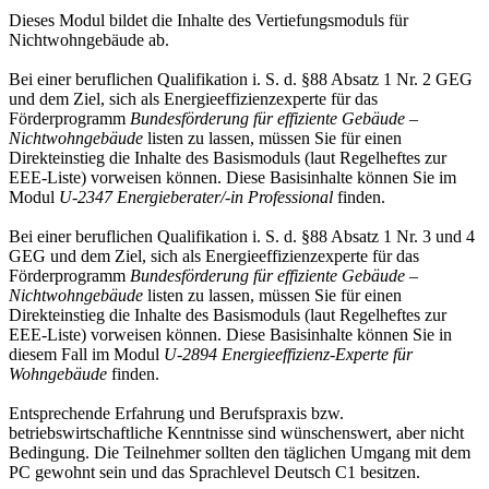
Dieses Modul bildet die Inhalte des Vertiefungsmoduls für
Nichtwohngebäude ab.
Bei einer beruflichen Qualifikation i. S. d. §88 Absatz 1 Nr. 2 GEG
und dem Ziel, sich als Energieeffizienzexperte für das
Förderprogramm
Bundesförderung für effiziente Gebäude –
Nichtwohngebäude
listen zu lassen, müssen Sie für einen
Direkteinstieg die Inhalte des Basismoduls (laut Regelheftes zur
EEE-Liste) vorweisen können. Diese Basisinhalte können Sie im
Modul
U-2347 Energieberater/-in Professional
finden.
Bei einer beruflichen Qualifikation i. S. d. §88 Absatz 1 Nr. 3 und 4
GEG und dem Ziel, sich als Energieeffizienzexperte für das
Förderprogramm
Bundesförderung für effiziente Gebäude –
Nichtwohngebäude
listen zu lassen, müssen Sie für einen
Direkteinstieg die Inhalte des Basismoduls (laut Regelheftes zur
EEE-Liste) vorweisen können. Diese Basisinhalte können Sie in
diesem Fall im Modul
U-2894 Energieeffizienz-Experte für
Wohngebäude
finden.
Entsprechende Erfahrung und Berufspraxis bzw.
betriebswirtschaftliche Kenntnisse sind wünschenswert, aber nicht
Bedingung. Die Teilnehmer sollten den täglichen Umgang mit dem
PC gewohnt sein und das Sprachlevel Deutsch C1 besitzen.