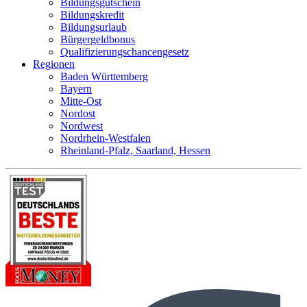
Bildungsgutschein
Bildungskredit
Bildungsurlaub
Bürgergeldbonus
Qualifizierungschancengesetz
Regionen
Baden Württemberg
Bayern
Mitte-Ost
Nordost
Nordwest
Nordrhein-Westfalen
Rheinland-Pfalz, Saarland, Hessen