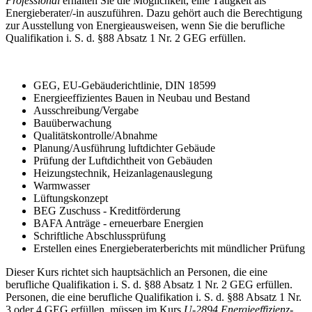
Professional
erhalten Sie die Möglichkeit, eine Tätigkeit als
Energieberater/-in auszuführen. Dazu gehört auch die Berechtigung
zur Ausstellung von Energieausweisen, wenn Sie die berufliche
Qualifikation i. S. d. §88 Absatz 1 Nr. 2 GEG erfüllen.
GEG, EU-Gebäuderichtlinie, DIN 18599
Energieeffizientes Bauen in Neubau und Bestand
Ausschreibung/Vergabe
Bauüberwachung
Qualitätskontrolle/Abnahme
Planung/Ausführung luftdichter Gebäude
Prüfung der Luftdichtheit von Gebäuden
Heizungstechnik, Heizanlagenauslegung
Warmwasser
Lüftungskonzept
BEG Zuschuss - Kreditförderung
BAFA Anträge - erneuerbare Energien
Schriftliche Abschlussprüfung
Erstellen eines Energieberaterberichts mit mündlicher Prüfung
Dieser Kurs richtet sich hauptsächlich an Personen, die eine
berufliche Qualifikation i. S. d. §88 Absatz 1 Nr. 2 GEG erfüllen.
Personen, die eine berufliche Qualifikation i. S. d. §88 Absatz 1 Nr.
3 oder 4 GEG erfüllen, müssen im Kurs
U-2894 Energieeffizienz-