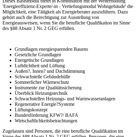
Dieses Basismodul bietet in Kombination mit der Weiterbildung
'Energieeffizienz-Experte/-in - Vertiefungsmodul Wohngebäude' die
Möglichkeit, eine Tätigkeit als Energieberater auszuführen. Dazu
gehört auch die Berechtigung zur Ausstellung von
Energieausweisen, wenn Sie die berufliche Qualifikation im Sinne
des §88 Absatz 1 Nr. 2 GEG erfüllen.
Grundlagen energiesparenden Bauens
Gesetzliche Grundlagen
Energetische Grundlagen
Luftdichtheit und Lüftung
Außen?, Innen? und Dachdämmung
Schwachstelle Gebäudehülle
Sommerlicher Wärmeschutz
Instrumente zur Qualitätssicherung
Überblick Heizungstechnik
Schwachstellen Heizungs- und Warmwasseranlagen
Regenerative Energie?Systeme
Lüftungskonzept
Bundesförderung KFW?/ BAFA
Wirtschaftlichkeitsbetrachtungen
Zugelassen sind Personen, die eine berufliche Qualifikation im
Sinne des §88 Absatz 1 Nr. 2 GEG erfüllen. Personen, die eine