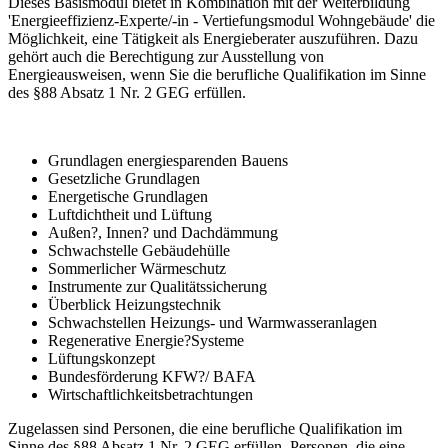
Dieses Basismodul bietet in Kombination mit der Weiterbildung
'Energieeffizienz-Experte/-in - Vertiefungsmodul Wohngebäude' die
Möglichkeit, eine Tätigkeit als Energieberater auszuführen. Dazu
gehört auch die Berechtigung zur Ausstellung von
Energieausweisen, wenn Sie die berufliche Qualifikation im Sinne
des §88 Absatz 1 Nr. 2 GEG erfüllen.
Grundlagen energiesparenden Bauens
Gesetzliche Grundlagen
Energetische Grundlagen
Luftdichtheit und Lüftung
Außen?, Innen? und Dachdämmung
Schwachstelle Gebäudehülle
Sommerlicher Wärmeschutz
Instrumente zur Qualitätssicherung
Überblick Heizungstechnik
Schwachstellen Heizungs- und Warmwasseranlagen
Regenerative Energie?Systeme
Lüftungskonzept
Bundesförderung KFW?/ BAFA
Wirtschaftlichkeitsbetrachtungen
Zugelassen sind Personen, die eine berufliche Qualifikation im
Sinne des §88 Absatz 1 Nr. 2 GEG erfüllen. Personen, die eine