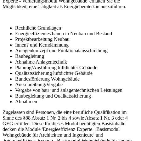
Experte - Vertiefungsmodul Wohngebäude' erhalten Sie die
Möglichkeit, eine Tätigkeit als Energieberater/-in auszuführen.
Rechtliche Grundlagen
Energieeffizientes bauen in Neubau und Bestand
Projektbearbeitung Neubau
Innen? und Kerndämmung
Anlagenkonzept und Funktionalausschreibung
Baubegleitung
Abnahme Anlagentechnik
Planung/Ausführung luftdichter Gebäude
Qualitätssicherung luftdichter Gebäude
Bundesförderung Wohngebäude
Ausschreibung/Vergabe
Vergabe von bau- und anlagentechnischen Leistungen
Baubegleitung und Qualitätssicherung
Abnahmen
Zugelassen sind Personen, die eine berufliche Qualifikation im
Sinne des §88 Absatz 1 Nr. 2 bis 4 sowie Absatz 1 Nr. 3 oder 4
GEG erfüllen. Diese für dieses Modul benötigten Basisinhalte
decken die Module 'Energieeffizienz-Experte - Basismodul
Wohngebäude für Architekten und Ingenieure' und
'Energieeffizienz-Experte - Basismodul Wohngebäude für andere