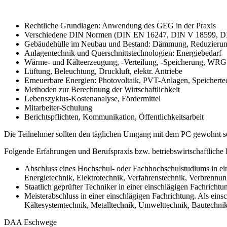
Rechtliche Grundlagen: Anwendung des GEG in der Praxis
Verschiedene DIN Normen (DIN EN 16247, DIN V 18599, D
Gebäudehülle im Neubau und Bestand: Dämmung, Reduzierunge
Anlagentechnik und Querschnittstechnologien: Energiebedarf
Wärme- und Kälteerzeugung, -Verteilung, -Speicherung, WRG
Lüftung, Beleuchtung, Druckluft, elektr. Antriebe
Erneuerbare Energien: Photovoltaik, PVT-Anlagen, Speicherte
Methoden zur Berechnung der Wirtschaftlichkeit
Lebenszyklus-Kostenanalyse, Fördermittel
Mitarbeiter-Schulung
Berichtspflichten, Kommunikation, Öffentlichkeitsarbeit
Die Teilnehmer sollten den täglichen Umgang mit dem PC gewohnt se
Folgende Erfahrungen und Berufspraxis bzw. betriebswirtschaftliche
Abschluss eines Hochschul- oder Fachhochschulstudiums in eine
Energietechnik, Elektrotechnik, Verfahrenstechnik, Verbrenn
Staatlich geprüfter Techniker in einer einschlägigen Fachrichtu
Meisterabschluss in einer einschlägigen Fachrichtung. Als eins
Kältesystemtechnik, Metalltechnik, Umwelttechnik, Bautechnik
DAA Eschwege