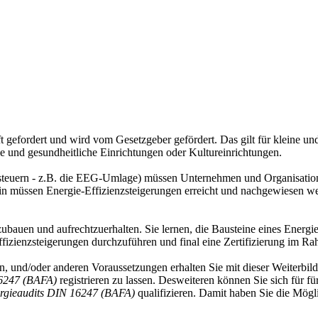
aft gefordert und wird vom Gesetzgeber gefördert. Das gilt für kleine
e und gesundheitliche Einrichtungen oder Kultureinrichtungen.
iesteuern - z.B. die EEG-Umlage) müssen Unternehmen und Organisat
erhin müssen Energie-Effizienzsteigerungen erreicht und nachgewiesen
ubauen und aufrechtzuerhalten. Sie lernen, die Bausteine eines Energ
izienzsteigerungen durchzuführen und final eine Zertifizierung im Ra
en, und/oder anderen Voraussetzungen erhalten Sie mit dieser Weiterbi
16247 (BAFA)
registrieren zu lassen. Desweiteren können Sie sich für fü
ergieaudits DIN 16247 (BAFA)
qualifizieren. Damit haben Sie die Mögl