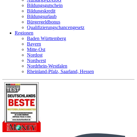
Bildungsgutschein
Bildungskredit
Bildungsurlaub
Bürgergeldbonus
Qualifizierungschancengesetz
Regionen
Baden Württemberg
Bayern
Mitte-Ost
Nordost
Nordwest
Nordrhein-Westfalen
Rheinland-Pfalz, Saarland, Hessen