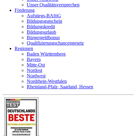
Unser Qualitätsversprechen
Förderung
Aufstiegs-BAföG
Bildungsgutschein
Bildungskredit
Bildungsurlaub
Bürgergeldbonus
Qualifizierungschancengesetz
Regionen
Baden Württemberg
Bayern
Mitte-Ost
Nordost
Nordwest
Nordrhein-Westfalen
Rheinland-Pfalz, Saarland, Hessen