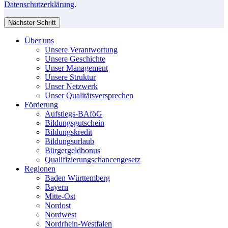
Datenschutzerklärung
.
Nächster Schritt
Über uns
Unsere Verantwortung
Unsere Geschichte
Unser Management
Unsere Struktur
Unser Netzwerk
Unser Qualitätsversprechen
Förderung
Aufstiegs-BAföG
Bildungsgutschein
Bildungskredit
Bildungsurlaub
Bürgergeldbonus
Qualifizierungschancengesetz
Regionen
Baden Württemberg
Bayern
Mitte-Ost
Nordost
Nordwest
Nordrhein-Westfalen