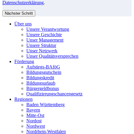
Datenschutzerklärung
.
Nächster Schritt
Über uns
Unsere Verantwortung
Unsere Geschichte
Unser Management
Unsere Struktur
Unser Netzwerk
Unser Qualitätsversprechen
Förderung
Aufstiegs-BAföG
Bildungsgutschein
Bildungskredit
Bildungsurlaub
Bürgergeldbonus
Qualifizierungschancengesetz
Regionen
Baden Württemberg
Bayern
Mitte-Ost
Nordost
Nordwest
Nordrhein-Westfalen