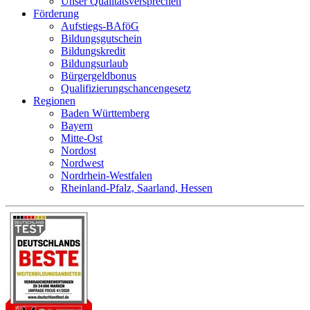
Unser Qualitätsversprechen
Förderung
Aufstiegs-BAföG
Bildungsgutschein
Bildungskredit
Bildungsurlaub
Bürgergeldbonus
Qualifizierungschancengesetz
Regionen
Baden Württemberg
Bayern
Mitte-Ost
Nordost
Nordwest
Nordrhein-Westfalen
Rheinland-Pfalz, Saarland, Hessen