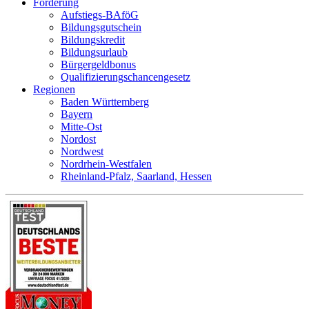
Förderung
Aufstiegs-BAföG
Bildungsgutschein
Bildungskredit
Bildungsurlaub
Bürgergeldbonus
Qualifizierungschancengesetz
Regionen
Baden Württemberg
Bayern
Mitte-Ost
Nordost
Nordwest
Nordrhein-Westfalen
Rheinland-Pfalz, Saarland, Hessen