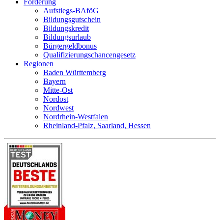
Förderung
Aufstiegs-BAföG
Bildungsgutschein
Bildungskredit
Bildungsurlaub
Bürgergeldbonus
Qualifizierungschancengesetz
Regionen
Baden Württemberg
Bayern
Mitte-Ost
Nordost
Nordwest
Nordrhein-Westfalen
Rheinland-Pfalz, Saarland, Hessen