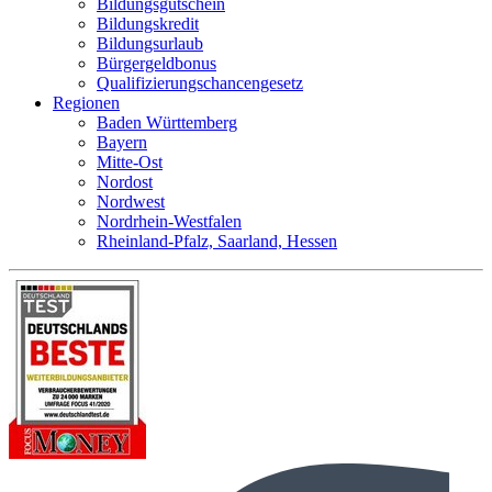
Bildungsgutschein
Bildungskredit
Bildungsurlaub
Bürgergeldbonus
Qualifizierungschancengesetz
Regionen
Baden Württemberg
Bayern
Mitte-Ost
Nordost
Nordwest
Nordrhein-Westfalen
Rheinland-Pfalz, Saarland, Hessen