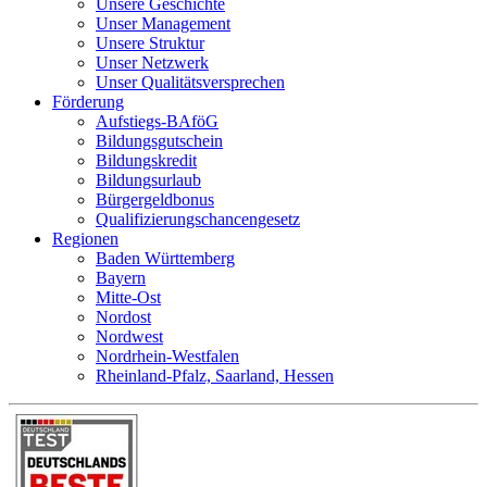
Unsere Geschichte
Unser Management
Unsere Struktur
Unser Netzwerk
Unser Qualitätsversprechen
Förderung
Aufstiegs-BAföG
Bildungsgutschein
Bildungskredit
Bildungsurlaub
Bürgergeldbonus
Qualifizierungschancengesetz
Regionen
Baden Württemberg
Bayern
Mitte-Ost
Nordost
Nordwest
Nordrhein-Westfalen
Rheinland-Pfalz, Saarland, Hessen