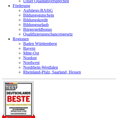
Unser Qualitätsversprechen
Förderung
Aufstiegs-BAföG
Bildungsgutschein
Bildungskredit
Bildungsurlaub
Bürgergeldbonus
Qualifizierungschancengesetz
Regionen
Baden Württemberg
Bayern
Mitte-Ost
Nordost
Nordwest
Nordrhein-Westfalen
Rheinland-Pfalz, Saarland, Hessen