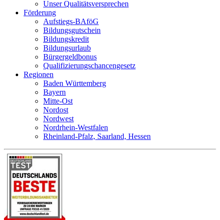
Unser Qualitätsversprechen
Förderung
Aufstiegs-BAföG
Bildungsgutschein
Bildungskredit
Bildungsurlaub
Bürgergeldbonus
Qualifizierungschancengesetz
Regionen
Baden Württemberg
Bayern
Mitte-Ost
Nordost
Nordwest
Nordrhein-Westfalen
Rheinland-Pfalz, Saarland, Hessen