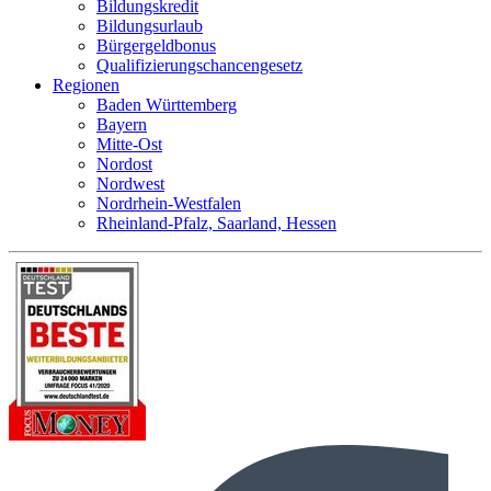
Bildungskredit
Bildungsurlaub
Bürgergeldbonus
Qualifizierungschancengesetz
Regionen
Baden Württemberg
Bayern
Mitte-Ost
Nordost
Nordwest
Nordrhein-Westfalen
Rheinland-Pfalz, Saarland, Hessen