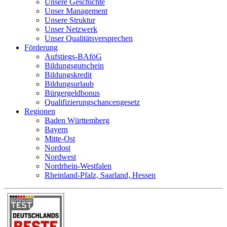
Unsere Geschichte
Unser Management
Unsere Struktur
Unser Netzwerk
Unser Qualitätsversprechen
Förderung
Aufstiegs-BAföG
Bildungsgutschein
Bildungskredit
Bildungsurlaub
Bürgergeldbonus
Qualifizierungschancengesetz
Regionen
Baden Württemberg
Bayern
Mitte-Ost
Nordost
Nordwest
Nordrhein-Westfalen
Rheinland-Pfalz, Saarland, Hessen