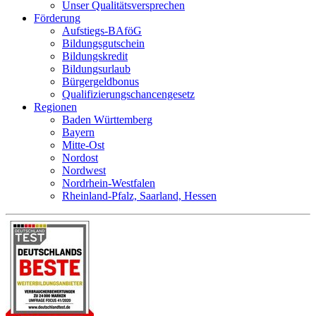
Unser Qualitätsversprechen
Förderung
Aufstiegs-BAföG
Bildungsgutschein
Bildungskredit
Bildungsurlaub
Bürgergeldbonus
Qualifizierungschancengesetz
Regionen
Baden Württemberg
Bayern
Mitte-Ost
Nordost
Nordwest
Nordrhein-Westfalen
Rheinland-Pfalz, Saarland, Hessen