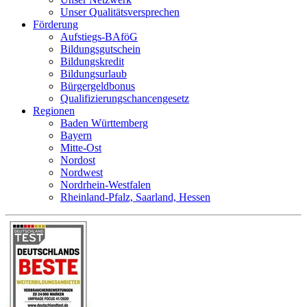
Unser Qualitätsversprechen
Förderung
Aufstiegs-BAföG
Bildungsgutschein
Bildungskredit
Bildungsurlaub
Bürgergeldbonus
Qualifizierungschancengesetz
Regionen
Baden Württemberg
Bayern
Mitte-Ost
Nordost
Nordwest
Nordrhein-Westfalen
Rheinland-Pfalz, Saarland, Hessen