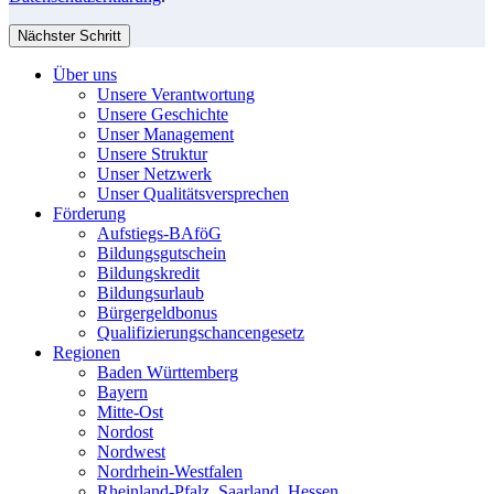
Nächster Schritt
Über uns
Unsere Verantwortung
Unsere Geschichte
Unser Management
Unsere Struktur
Unser Netzwerk
Unser Qualitätsversprechen
Förderung
Aufstiegs-BAföG
Bildungsgutschein
Bildungskredit
Bildungsurlaub
Bürgergeldbonus
Qualifizierungschancengesetz
Regionen
Baden Württemberg
Bayern
Mitte-Ost
Nordost
Nordwest
Nordrhein-Westfalen
Rheinland-Pfalz, Saarland, Hessen