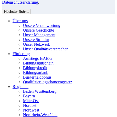
Datenschutzerklärung
.
Nächster Schritt
Über uns
Unsere Verantwortung
Unsere Geschichte
Unser Management
Unsere Struktur
Unser Netzwerk
Unser Qualitätsversprechen
Förderung
Aufstiegs-BAföG
Bildungsgutschein
Bildungskredit
Bildungsurlaub
Bürgergeldbonus
Qualifizierungschancengesetz
Regionen
Baden Württemberg
Bayern
Mitte-Ost
Nordost
Nordwest
Nordrhein-Westfalen