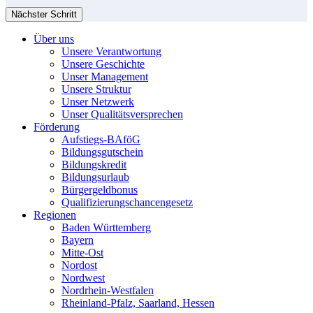
Nächster Schritt
Über uns
Unsere Verantwortung
Unsere Geschichte
Unser Management
Unsere Struktur
Unser Netzwerk
Unser Qualitätsversprechen
Förderung
Aufstiegs-BAföG
Bildungsgutschein
Bildungskredit
Bildungsurlaub
Bürgergeldbonus
Qualifizierungschancengesetz
Regionen
Baden Württemberg
Bayern
Mitte-Ost
Nordost
Nordwest
Nordrhein-Westfalen
Rheinland-Pfalz, Saarland, Hessen