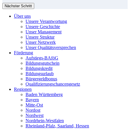
Nächster Schritt
Über uns
Unsere Verantwortung
Unsere Geschichte
Unser Management
Unsere Struktur
Unser Netzwerk
Unser Qualitätsversprechen
Förderung
Aufstiegs-BAföG
Bildungsgutschein
Bildungskredit
Bildungsurlaub
Bürgergeldbonus
Qualifizierungschancengesetz
Regionen
Baden Württemberg
Bayern
Mitte-Ost
Nordost
Nordwest
Nordrhein-Westfalen
Rheinland-Pfalz, Saarland, Hessen