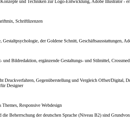
onzepte und Techniken zur Logo-Entwicklung, Adobe Illustrator - ers
iftmix, Schriftlizenzen
 Gestaltpsychologie, der Goldene Schnitt, Geschäftsausstattungen, Ado
und Bildredaktion, ergänzende Gestaltungs- und Stilmittel, Crossme
ht Druckverfahren, Gegenüberstellung und Vergleich Offset/Digital, D
 für Designer
ss Themes, Responsive Webdesign
d die Beherrschung der deutschen Sprache (Niveau B2) sind Grundvora