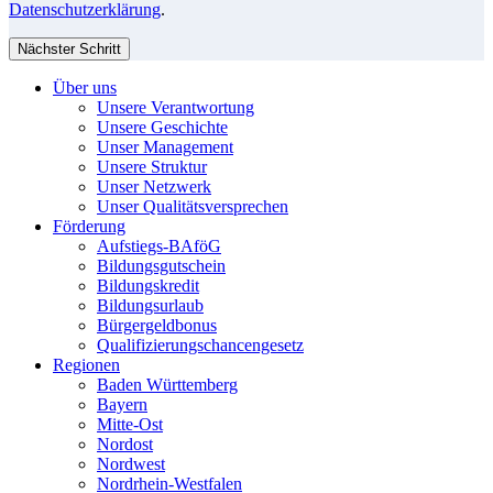
Datenschutzerklärung
.
Nächster Schritt
Über uns
Unsere Verantwortung
Unsere Geschichte
Unser Management
Unsere Struktur
Unser Netzwerk
Unser Qualitätsversprechen
Förderung
Aufstiegs-BAföG
Bildungsgutschein
Bildungskredit
Bildungsurlaub
Bürgergeldbonus
Qualifizierungschancengesetz
Regionen
Baden Württemberg
Bayern
Mitte-Ost
Nordost
Nordwest
Nordrhein-Westfalen