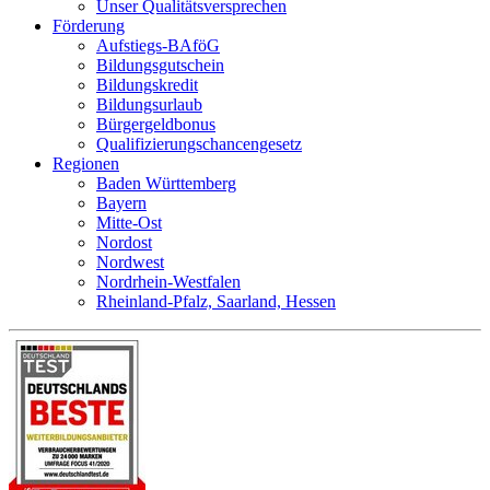
Unser Qualitätsversprechen
Förderung
Aufstiegs-BAföG
Bildungsgutschein
Bildungskredit
Bildungsurlaub
Bürgergeldbonus
Qualifizierungschancengesetz
Regionen
Baden Württemberg
Bayern
Mitte-Ost
Nordost
Nordwest
Nordrhein-Westfalen
Rheinland-Pfalz, Saarland, Hessen