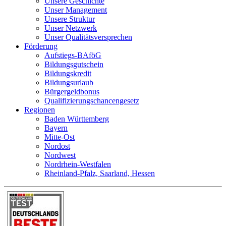
Unsere Geschichte
Unser Management
Unsere Struktur
Unser Netzwerk
Unser Qualitätsversprechen
Förderung
Aufstiegs-BAföG
Bildungsgutschein
Bildungskredit
Bildungsurlaub
Bürgergeldbonus
Qualifizierungschancengesetz
Regionen
Baden Württemberg
Bayern
Mitte-Ost
Nordost
Nordwest
Nordrhein-Westfalen
Rheinland-Pfalz, Saarland, Hessen